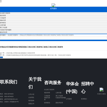
咨询服务
全过程工程咨询
项目管理
工程监理
招标代理
咨询策划
公路代建
第三方监督
行政技术咨询服务
新技术应用
咨询服务
>
全过程工程咨询
>
济南起步区凤凰新街综合管廊及配套工程全过程工程咨询(三标段)工程全过程工程咨询
济南起步区凤凰新街综
1
济南起步区凤凰新街综合管廊及配套工程全过程工程咨询(三标段)工程全过程工程咨询
合管廊及配套工程全过
上一个：
济南市腊山河西路北延道路建设工程项目管理
下一个：
济南新旧动能转换起步区黄河体育会展及科技智造园区基础设施（黄河大道二期）工程全过程工程咨询
返回
程工程咨询(三标段)工程
全过程工程咨询
关于我
联系我们
咨询服务
华体会
招聘中
们
全过程工程咨询
(中国)
心
项目管理
公路代建
扫描关注微信
电话: 0531-82704223
公司介绍
工程监理
第三方监督
传真: 0531-82704223
企业理念
招标代理
行政技术咨询服
公司新闻
联系我们
邮箱: jn82704223@126.com
务
组织架构
地址: 济南市二环南路3377号
咨询策划
新技术应用
资质证书